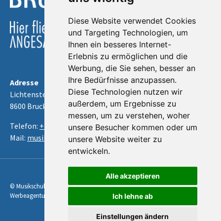
Diese Website verwendet Cookies
und Targeting Technologien, um
Ihnen ein besseres Internet-
Erlebnis zu ermöglichen und die
Werbung, die Sie sehen, besser an
Ihre Bedürfnisse anzupassen.
Adresse
Diese Technologien nutzen wir
Lichtensteinstraße 6
außerdem, um Ergebnisse zu
8600 Bruck an der Mur
messen, um zu verstehen, woher
Telefon:
+43 3862-53061
unsere Besucher kommen oder um
Mail:
musikschule@bruckmur.at
unsere Website weiter zu
entwickeln.
Alle akzeptieren
© Musikschule Bruck an der Mur 2023 | Konzeption & Design Kreativ-Praxis
Werbeagentur
Ich lehne ab
Einstellungen ändern